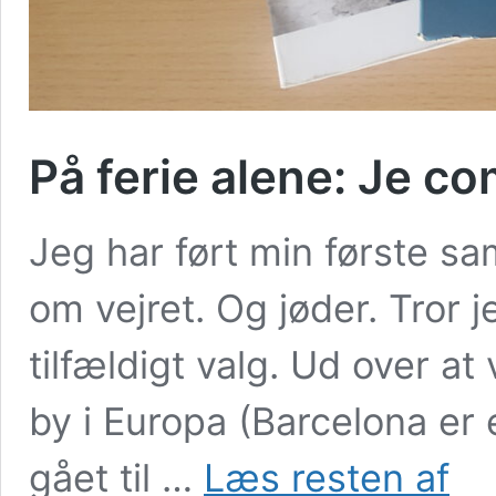
På ferie alene: Je c
Jeg har ført min første sa
om vejret. Og jøder. Tror j
tilfældigt valg. Ud over a
by i Europa (Barcelona er 
På
gået til …
Læs resten af
ferie