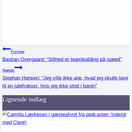
Indlægsnavigation
Forrige
Bastian Overgaard: “Stilhed er teambuilding på speed”
Næste
Stephan Hansen: “Jeg ville ikke ane, hvad jeg skulle lave
til en julefrokost, hvis jeg ikke stod i baren”
Lignende indlæg