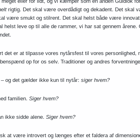
r meget eller for lidt, og vi kæmper som en anden Guldlok for
helt
rigtig. Det skal være overdådigt og dekadent. Det skal 
kal være smukt og stilrent. Det skal helst både være innovat
al helst leve op til alle de rammer, vi har sat gennem årene.
ndet.
 det er at tilpasse vores nytårsfest til vores personlighed, nå
nspænd op for os selv. Traditioner og andres forventninge
 – og det gælder ikke kun til nytår:
siger hvem?
med familien.
Siger hvem?
n ikke sidde alene.
Siger hvem?
isk at være introvert og længes efter et faldera af dimension