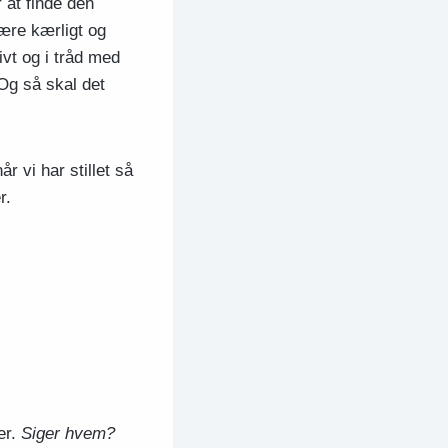
 at finde den
være kærligt og
ivt og i tråd med
 Og så skal det
r vi har stillet så
r.
er.
Siger hvem?