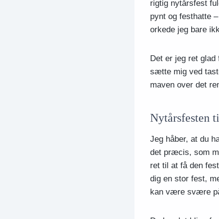
rigtig nytårsfest f
pynt og festhatte –
orkede jeg bare ikk
Det er jeg ret glad 
sætte mig ved tast
maven over det ren
Nytårsfesten t
Jeg håber, at du h
det præcis, som man
ret til at få den 
dig en stor fest, 
kan være svære p