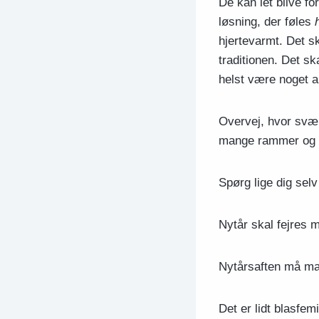
De kan let blive fo
løsning, der føles
hjertevarmt. Det s
traditionen. Det sk
helst være noget a
Overvej, hvor svært
mange rammer og be
Spørg lige dig selv
Nytår skal fejres 
Nytårsaften må ma
Det er lidt blasfem