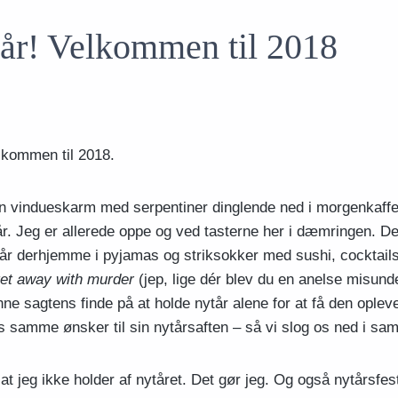
år! Velkommen til 2018
kommen til 2018.
in vindueskarm med serpentiner dinglende ned i morgenkaffe
år. Jeg er allerede oppe og ved tasterne her i dæmringen. D
år derhjemme i pyjamas og striksokker med sushi, cocktail
et away with murder
(jep, lige dér blev du en anelse misunde
unne sagtens finde på at holde nytår alene for at få den opl
 samme ønsker til sin nytårsaften – så vi slog os ned i sa
at jeg ikke holder af nytåret. Det gør jeg. Og også nytårsfes