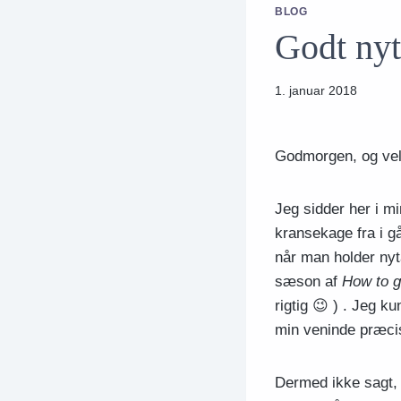
BLOG
Godt nyt
1. januar 2018
Godmorgen, og vel
Jeg sidder her i m
kransekage fra i g
når man holder nyt
sæson af
How to g
rigtig 😉 ) . Jeg k
min veninde præcis
Dermed ikke sagt, 