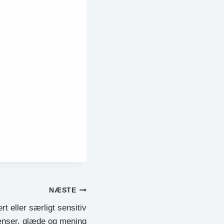
NÆSTE
rt eller særligt sensitiv
rænser, glæde og mening