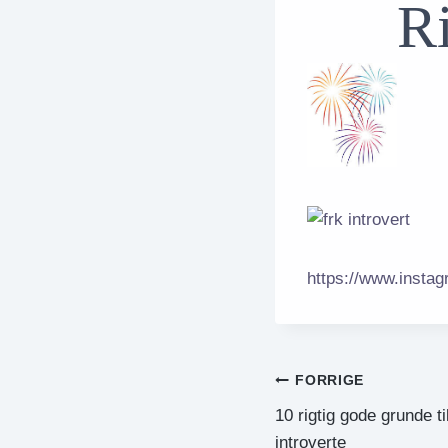
Rigt
https://www.insta
Indlægsnavig
FORRIGE
10 rigtig gode grunde til
introverte