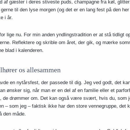
uld af gæster i deres stiveste puds, champagne fra køl, glitter
 gerne til den lyse morgen (og det er en lang fest på den her 
e i år.
for lige nu. For min anden yndlingstradition er at stå tidligt o
erne. Reflektere og skrible om året, der gik, og mærke som
e blad i kalenderen.
ilhører os allesammen
avde en nytårsfest, der passede til dig. Jeg ved godt, det ka
 ønsker sig, når man er en del af en familie eller et parforh
fest, de drømmer om. Det kan også være svært, hvis du, som j
men – som jeg – faktisk ikke har den store vennegruppe, det 
å den måde.