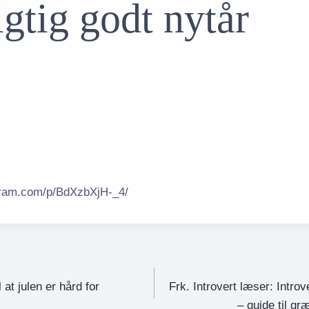
ig godt nytår
gram.com/p/BdXzbXjH-_4/
ation
 at julen er hård for
Frk. Introvert læser: Introve
– guide til g