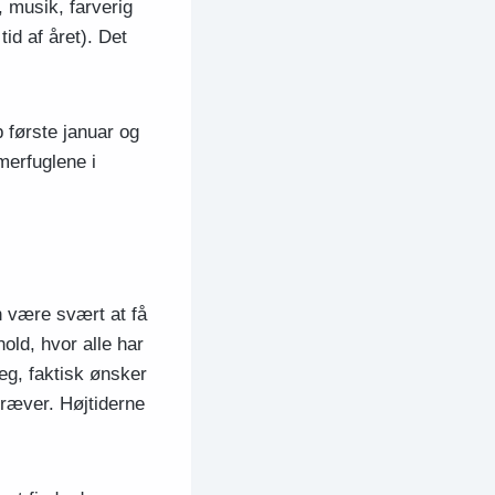
, musik, farverig
tid af året). Det
p første januar og
merfuglene i
n være svært at få
old, hvor alle har
eg, faktisk ønsker
kræver. Højtiderne