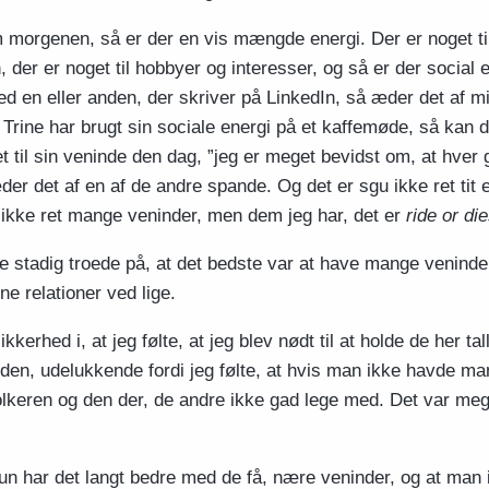
 morgenen, så er der en vis mængde energi. Der er noget til
en, der er noget til hobbyer og interesser, og så er der social
 en eller anden, der skriver på LinkedIn, så æder det af mi
 Trine har brugt sin sociale energi på et kaffemøde, så kan de
t til sin veninde den dag, ”jeg er meget bevidst om, at hver ga
er det af en af de andre spande. Og det er sgu ikke ret tit et 
ar ikke ret mange veninder, men dem jeg har, det er
ride or die
ne stadig troede på, at det bedste var at have mange veninde
ne relationer ved lige.
kkerhed i, at jeg følte, at jeg blev nødt til at holde de her t
tiden, udelukkende fordi jeg følte, at hvis man ikke havde m
folkeren og den der, de andre ikke gad lege med. Det var meg
hun har det langt bedre med de få, nære veninder, og at man