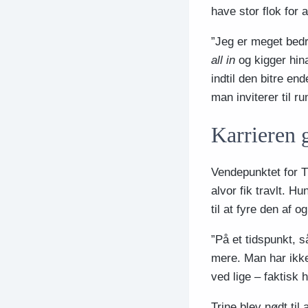
have stor flok for a
”Jeg er meget bedr
all in
og kigger hina
indtil den bitre en
man inviterer til r
Karrieren 
Vendepunktet for Tr
alvor fik travlt. 
til at fyre den af
”På et tidspunkt, s
mere. Man har ikke 
ved lige – faktisk 
Trine blev nødt til