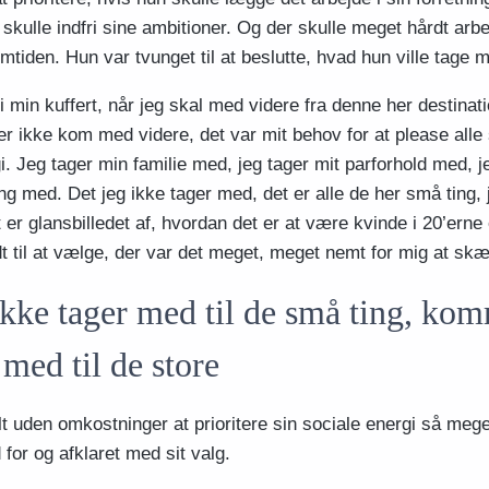
kulle indfri sine ambitioner. Og der skulle meget hårdt arbe
remtiden. Hun var tvunget til at beslutte, hvad hun ville tage 
 i min kuffert, når jeg skal med videre fra denne her destinat
er ikke kom med videre, det var mit behov for at please alle 
. Jeg tager min familie med, jeg tager mit parforhold med, j
ing med. Det jeg ikke tager med, det er alle de her små ting, j
et er glansbilledet af, hvordan det er at være kvinde i 20’erne
dt til at vælge, der var det meget, meget nemt for mig at skæ
kke tager med til de små ting, ko
 med til de store
lt uden omkostninger at prioritere sin sociale energi så mege
for og afklaret med sit valg.