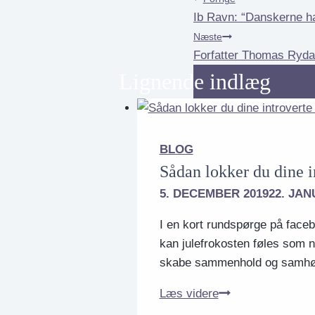
Indlægsnavig
Ib Ravn: “Danskerne ha
Næste
Forfatter Thomas Rydahl
Lignende indlæg
BLOG
Sådan lokker du dine i
5. DECEMBER 2019
22. JAN
I en kort rundspørge på faceb
kan julefrokosten føles som n
skabe sammenhold og samh
Sådan
Læs videre
lokker