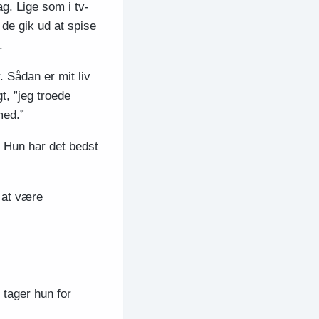
g. Lige som i tv-
de gik ud at spise
.
. Sådan er mit liv
t, ”jeg troede
med.”
. Hun har det bedst
d at være
 tager hun for