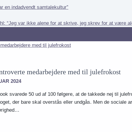
ation
r en indadvendt samtalekultur”
: “Jeg var ikke alene for at skrive, jeg skrev for at være a
ntroverte medarbejdere med til julefrokost
UAR 2024
ook svarede 50 ud af 100 følgere, at de takkede nej til julef
oget, der bare skal overstås eller undgås. Men de sociale a
ørighed…