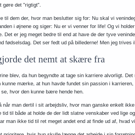
t gøre det ”rigtigt”.
e til dem der, hvor man beslutter sig for: Nu skal vi veninde
nden i øjnene og siger: Nu er vi venner for life! Og vi holde
de. Det er jeg meget bedre til end at have de der tyve venind
und fødselsdag. Det ser fedt ud på billederne! Men jeg trives i
gjorde det nemt at skære fra
ine blev, da hun begyndte at tage sin karriere alvorligt. Det 
Hun kunne mærke, at hun havde fundet sin passion i karrieren,
 og se, hvor den kunne bære hende hen.
å når man dertil i sit arbejdsliv, hvor man ganske enkelt ikke h
tid til både at holde de der lidt slatne venskaber ved lige o
har man ikke tid til ret meget andet end at finde ud af, hvad vi
 at prioritere, hvis hun skulle lægge det arbejde i sin forretni