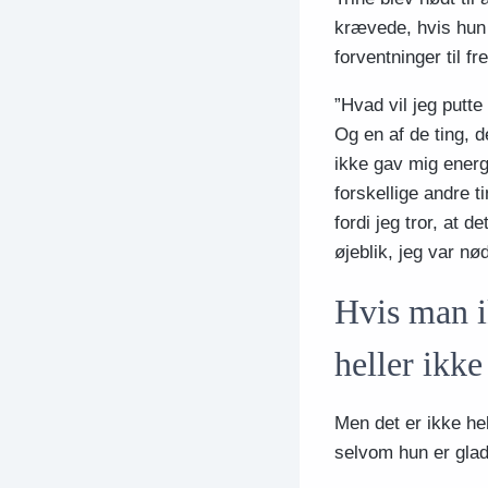
krævede, hvis hun s
forventninger til f
”Hvad vil jeg putte
Og en af de ting, d
ikke gav mig energi
forskellige andre t
fordi jeg tror, at d
øjeblik, jeg var nø
Hvis man i
heller ikke
Men det er ikke he
selvom hun er glad 