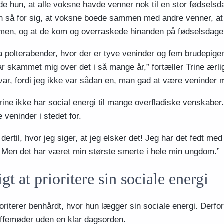
e hun, at alle voksne havde venner nok til en stor fødselsda
n så for sig, at voksne boede sammen med andre venner, at 
en, og at de kom og overraskede hinanden på fødselsdage
ra polterabender, hvor der er tyve veninder og fem brudepiger
ar skammet mig over det i så mange år,” fortæller Trine ærlig
 var, fordi jeg ikke var sådan en, man gad at være veninder 
rine ikke har social energi til mange overfladiske venskaber
veninder i stedet for.
ertil, hvor jeg siger, at jeg elsker det! Jeg har det fedt me
 Men det har været min største smerte i hele min ungdom.”
igt at prioritere sin sociale energi
oriterer benhårdt, hvor hun lægger sin sociale energi. Derfor
affemøder uden en klar dagsorden.