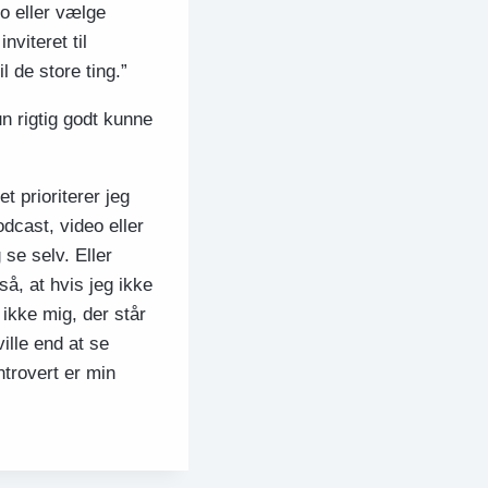
ko eller vælge
nviteret til
l de store ting.”
n rigtig godt kunne
t prioriterer jeg
odcast, video eller
se selv. Eller
, at hvis jeg ikke
 ikke mig, der står
ville end at se
ntrovert er min