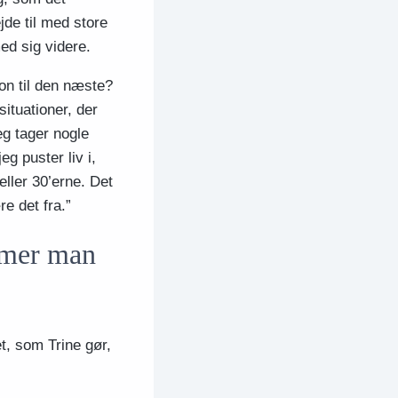
jde til med store
med sig videre.
ion til den næste?
situationer, der
eg tager nogle
eg puster liv i,
 eller 30’erne. Det
re det fra.”
mmer man
t, som Trine gør,