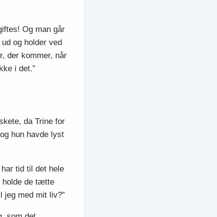
giftes! Og man går
r ud og holder ved
er, der kommer, når
kke i det.”
skete, da Trine for
 og hun havde lyst
ar tid til det hele
g holde de tætte
l jeg med mit liv?”
ng, som det