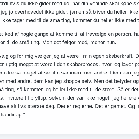
 fordi hvis du ikke gider med ud, når din veninde skal købe s
jeg jo overhovedet ikke gider, jamen så bliver du heller ikke i
 ikke tager med til de små ting, kommer du heller ikke med ti
et ked af nogle gange at komme til at fravælge en person, hu
e er til de små ting. Men det følger med, mener hun.
valg og for mig vælger jeg at være i min egen skaberkraft. De
der rigtig meget at være i den skaberproces, hvor jeg laver p
r ikke så meget at se film sammen med andre. Dem kan jeg 
 med andre, dem kan jeg shoppe selv. Men det betyder også
å ting, så kommer jeg heller ikke med til de store. Så er det
al invitere til bryllup, selvom der var ikke noget, jeg hellere 
ve sit livs største dag. Det er reglerne. Det er gamet. Og i
 handicap.”