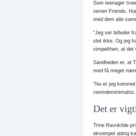
Som teenager troed
serien Friends. Hu
med dem alle samm
”Jeg ser billeder f
slet ikke. Og jeg h
simpelthen, at det
Sandheden er, at T
med få meget nære 
”Nu er jeg kommet d
venindeminimalist.
Det er vigt
Trine Ravnkilde pri
eksempel aldrig k