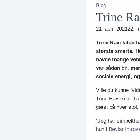
Blog
Trine Ra
21. april 2021
22. m
Trine Ravnkilde 
største smerte. Hu
havde mange venne
var sådan én, man
sociale energi, o
Ville du kunne fy
Trine Ravnkilde har
gæst på hver stol.
”Jeg har simpelthen
hun i
Bevist Introv