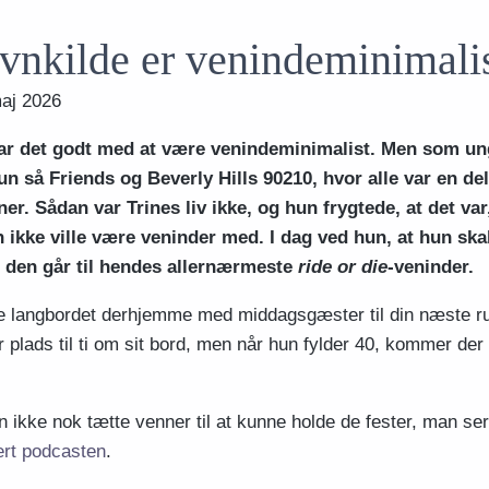
vnkilde er venindeminimali
aj 2026
har det godt med at være venindeminimalist. Men som un
n så Friends og Beverly Hills 90210, hvor alle var en del
r. Sådan var Trines liv ikke, og hun frygtede, at det var
 ikke ville være veninder med. I dag ved hun, at hun skal
g den går til hendes allernærmeste
ride or die
-veninder.
lde langbordet derhjemme med middagsgæster til din næste 
 plads til ti om sit bord, men når hun fylder 40, kommer der i
 ikke nok tætte venner til at kunne holde de fester, man ser 
ert podcasten
.