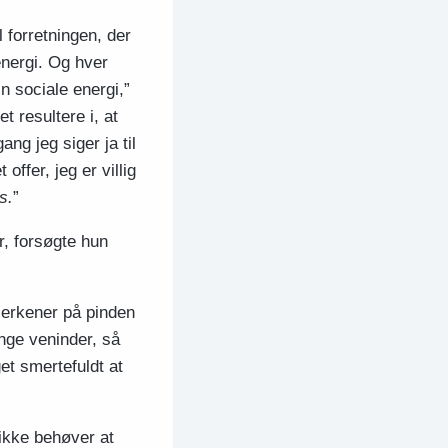
 forretningen, der
 energi. Og hver
n sociale energi,”
t resultere i, at
ng jeg siger ja til
offer, jeg er villig
s.
”
r, forsøgte hun
allerkener på pinden
ange veninder, så
et smertefuldt at
 ikke behøver at