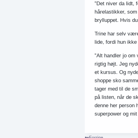
”Det niver da lidt,
hårelastikker, som 
brylluppet. Hvis du
Trine har selv vær
lide, fordi hun ikk
”Alt handler jo om 
rigtig højt. Jeg ny
et kursus. Og nyde
shoppe sko sammen
tager med til de sm
på listen, når de sk
denne her person ha
superpower og mit
Forrige