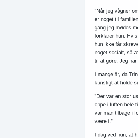
”Når jeg vågner om
er noget til famili
gang jeg mødes med
forklarer hun. Hvis
hun ikke får skreve
noget socialt, så æd
til at gøre. Jeg h
I mange år, da Tri
kunstigt at holde si
”Der var en stor usi
oppe i luften hele 
var man tilbage i 
være i.”
I dag ved hun, at 