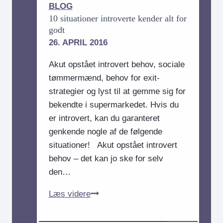
ikke
BLOG
er
10 situationer introverte kender alt for
det
godt
samme
26. APRIL 2016
Akut opstået introvert behov, sociale
tømmermænd, behov for exit-
strategier og lyst til at gemme sig for
bekendte i supermarkedet. Hvis du
er introvert, kan du garanteret
genkende nogle af de følgende
situationer! Akut opstået introvert
behov – det kan jo ske for selv
den…
10
Læs videre
situationer
introverte