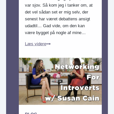
var sjov. Så kom jeg i tanker om, at
det vel sådan set er mig selv, der
senest har været debattens ansigt
udadtil… Gad vide, om den kan
være bygget på nogle af mine…
Et
Læs videre
emne
er
først
rigtig
veldebatteret,
når
det
rammer
Rokokoposten