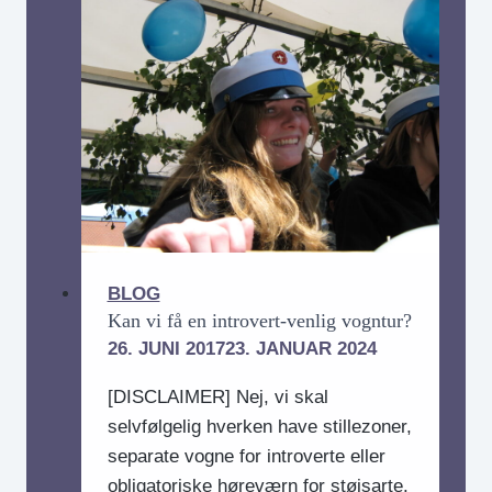
netværk:
Find
“kindred
spirits”
BLOG
Kan vi få en introvert-venlig vogntur?
26. JUNI 2017
23. JANUAR 2024
[DISCLAIMER] Nej, vi skal
selvfølgelig hverken have stillezoner,
separate vogne for introverte eller
obligatoriske høreværn for støjsarte.