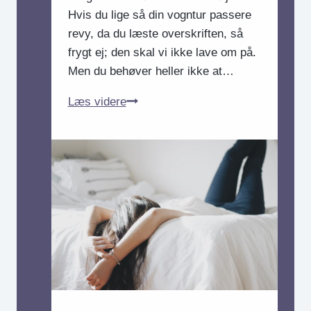
Hvis du lige så din vogntur passere
revy, da du læste overskriften, så
frygt ej; den skal vi ikke lave om på.
Men du behøver heller ikke at…
Kan
Læs videre
vi
få
en
introvert-
venlig
vogntur?