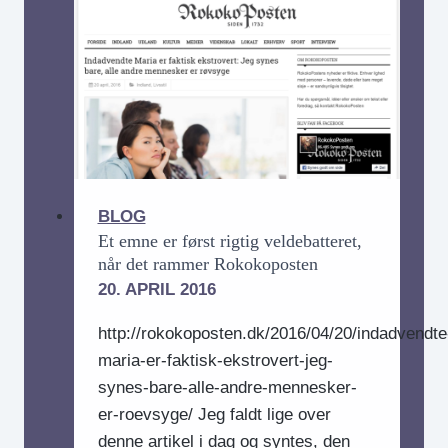
kender
alt
for
godt
BLOG
Et emne er først rigtig veldebatteret,
når det rammer Rokokoposten
20. APRIL 2016
http://rokokoposten.dk/2016/04/20/indadvendte
maria-er-faktisk-ekstrovert-jeg-
synes-bare-alle-andre-mennesker-
er-roevsyge/ Jeg faldt lige over
denne artikel i dag og syntes, den