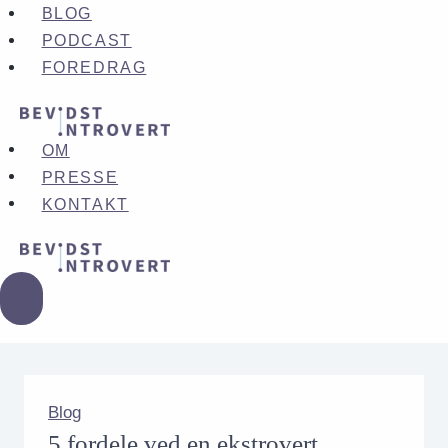
Fortsæt
BLOG
til
PODCAST
indhold
FOREDRAG
OM
PRESSE
KONTAKT
Blog
5 fordele ved en ekstrovert