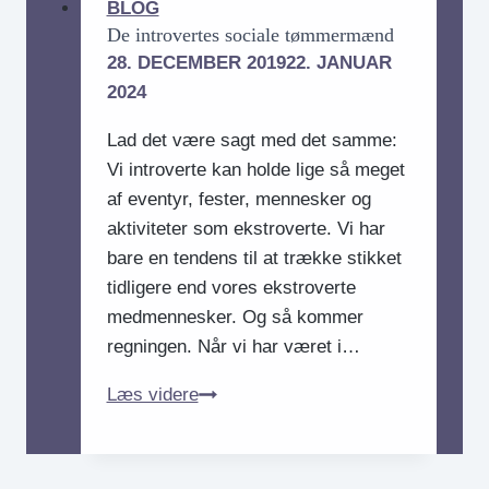
BLOG
De introvertes sociale tømmermænd
28. DECEMBER 2019
22. JANUAR
2024
Lad det være sagt med det samme:
Vi introverte kan holde lige så meget
af eventyr, fester, mennesker og
aktiviteter som ekstroverte. Vi har
bare en tendens til at trække stikket
tidligere end vores ekstroverte
medmennesker. Og så kommer
regningen. Når vi har været i…
De
Læs videre
introvertes
sociale
tømmermænd