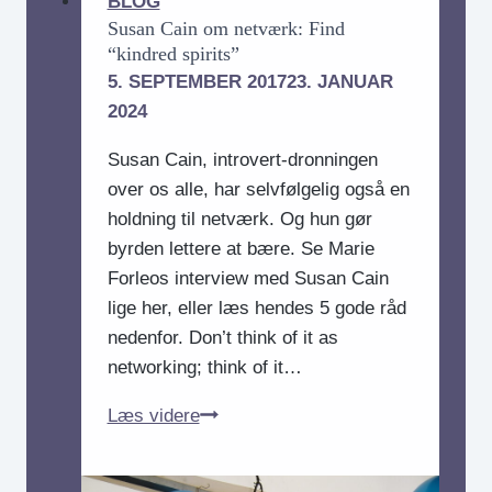
BLOG
Susan Cain om netværk: Find
“kindred spirits”
5. SEPTEMBER 2017
23. JANUAR
2024
Susan Cain, introvert-dronningen
over os alle, har selvfølgelig også en
holdning til netværk. Og hun gør
byrden lettere at bære. Se Marie
Forleos interview med Susan Cain
lige her, eller læs hendes 5 gode råd
nedenfor. Don’t think of it as
networking; think of it…
Susan
Læs videre
Cain
om