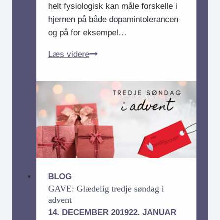
helt fysiologisk kan måle forskelle i
hjernen på både dopamintolerancen
og på for eksempel…
Introvert
Læs videre
og
ekstrovert:
Din
personlighed
kan
måles
i
hjernen
BLOG
GAVE: Glædelig tredje søndag i
advent
14. DECEMBER 2019
22. JANUAR