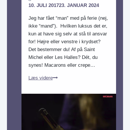
10. JULI 2017
23. JANUAR 2024
Jeg har fået “man” med på ferie (nej,
ikke “mand”). Hvilken luksus det er,
kun at have sig selv at stå til ansvar
for! Højre eller venstre i krydset?
Det bestemmer du! Af på Saint
Michel eller Les Halles? Dét, du
synes! Macarons eller crepe…
På
Læs videre
ferie
alene:
Nu
med
en
ubuden