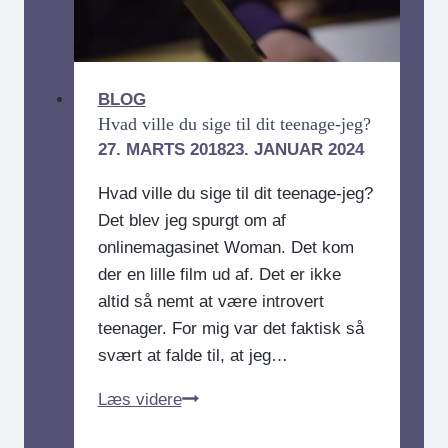
gæst
BLOG
Hvad ville du sige til dit teenage-jeg?
27. MARTS 2018
23. JANUAR 2024
Hvad ville du sige til dit teenage-jeg?
Det blev jeg spurgt om af
onlinemagasinet Woman. Det kom
der en lille film ud af. Det er ikke
altid så nemt at være introvert
teenager. For mig var det faktisk så
svært at falde til, at jeg…
Hvad
Læs videre
ville