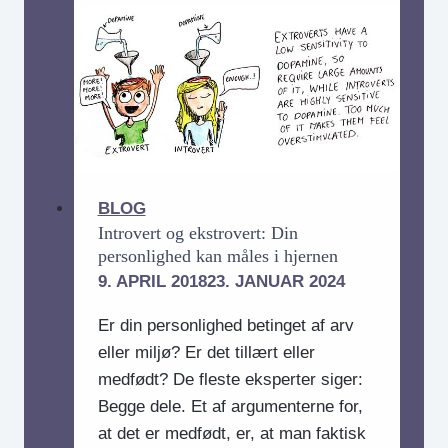
du
sige
til
dit
teenage-
jeg?
BLOG
Introvert og ekstrovert: Din
personlighed kan måles i hjernen
9. APRIL 2018
23. JANUAR 2024
Er din personlighed betinget af arv
eller miljø? Er det tillært eller
medfødt? De fleste eksperter siger:
Begge dele. Et af argumenterne for,
at det er medfødt, er, at man faktisk