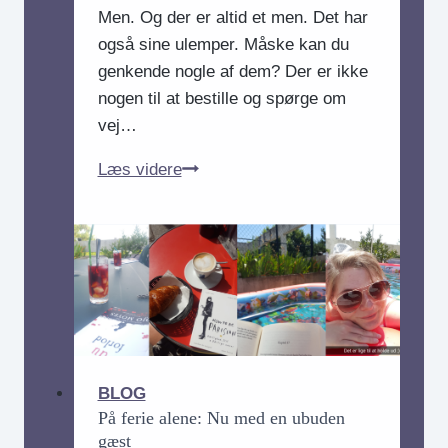
Men. Og der er altid et men. Det har
også sine ulemper. Måske kan du
genkende nogle af dem? Der er ikke
nogen til at bestille og spørge om
vej…
5
Læs videre
ulemper
ved
at
rejse
alene
BLOG
På ferie alene: Nu med en ubuden
gæst