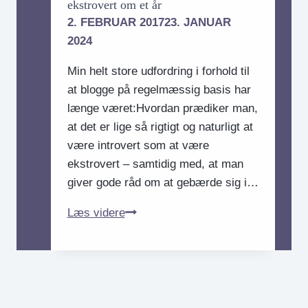
ekstrovert om et år
2. FEBRUAR 2017
23. JANUAR
2024
Min helt store udfordring i forhold til
at blogge på regelmæssig basis har
længe været:Hvordan prædiker man,
at det er lige så rigtigt og naturligt at
være introvert som at være
ekstrovert – samtidig med, at man
giver gode råd om at gebærde sig i…
Hvis
Læs videre
jeg
gik
all
in
nu,