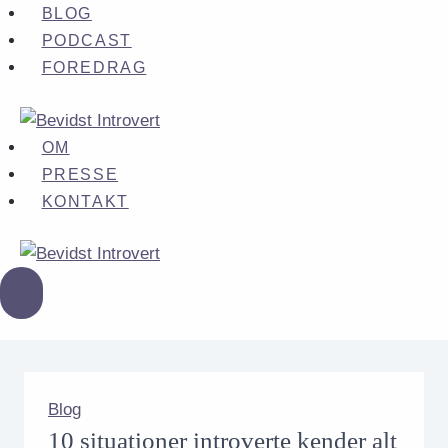
Fortsæt
BLOG
til
PODCAST
indhold
FOREDRAG
OM
PRESSE
KONTAKT
Blog
10 situationer introverte kender alt