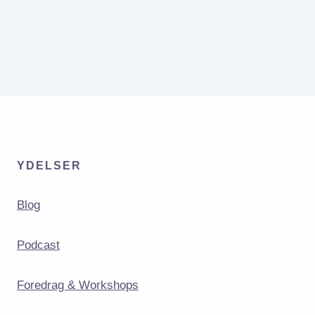
kunne
jeg
være
ekstrovert
om
et
år
YDELSER
Blog
Podcast
Foredrag & Workshops