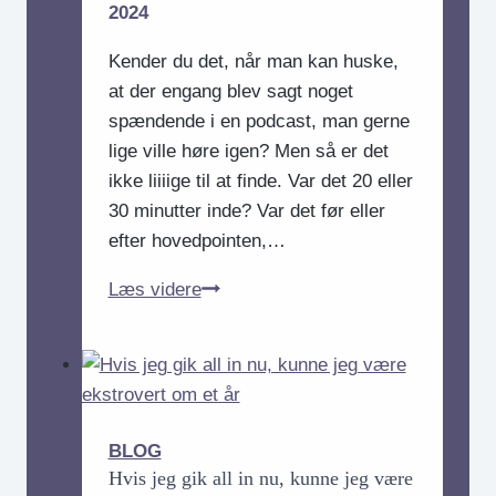
2024
Kender du det, når man kan huske,
at der engang blev sagt noget
spændende i en podcast, man gerne
lige ville høre igen? Men så er det
ikke liiiige til at finde. Var det 20 eller
30 minutter inde? Var det før eller
efter hovedpointen,…
GAVE:
Læs videre
Glædelig
tredje
søndag
i
advent
BLOG
Hvis jeg gik all in nu, kunne jeg være